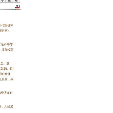
]
购代理机构
质证书》、
、经济等专
，具有较高
理念。发
标采购、造
面的监督。
高质量、高
场经济条件
务，为经济