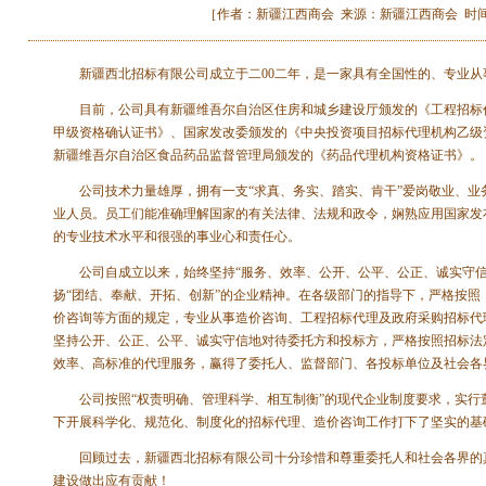
［作者：新疆江西商会 来源：新疆江西商会 时间：2013-
新疆西北招标有限公司成立于二00二年，是一家具有全国性的、专业从
目前，公司具有新疆维吾尔自治区住房和城乡建设厅颁发的《工程招标代
甲级资格确认证书》、国家发改委颁发的《中央投资项目招标代理机构乙级
新疆维吾尔自治区食品药品监督管理局颁发的《药品代理机构资格证书》。
公司技术力量雄厚，拥有一支“求真、务实、踏实、肯干”爱岗敬业、业务
业人员。员工们能准确理解国家的有关法律、法规和政令，娴熟应用国家发
的专业技术水平和很强的事业心和责任心。
公司自成立以来，始终坚持“服务、效率、公开、公平、公正、诚实守信、
扬“团结、奉献、开拓、创新”的企业精神。在各级部门的指导下，严格按
价咨询等方面的规定，专业从事造价咨询、工程招标代理及政府采购招标代
坚持公开、公正、公平、诚实守信地对待委托方和投标方，严格按照招标法
效率、高标准的代理服务，赢得了委托人、监督部门、各投标单位及社会各
公司按照“权责明确、管理科学、相互制衡”的现代企业制度要求，实行
下开展科学化、规范化、制度化的招标代理、造价咨询工作打下了坚实的基
回顾过去，新疆西北招标有限公司十分珍惜和尊重委托人和社会各界的真
建设做出应有贡献！