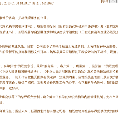
[字体:
01-08 18:39:57 阅读：16139次］
事造价咨询、招标代理服务的企业。
理机构甲级资格证书》、财政部颁发的《政府采购代理机构甲级证书》及《政府采
资质证书》、新疆维吾尔自治区住房和城乡建设厅颁发的《工程造价咨询企业乙级资
熟练的专业队伍。目前，公司荟萃了30余名精通工程造价的、工程招标评标及财务
布的最新采购指南和招标文件范本，熟练掌握国家颁部的工程设计与施工标准、规范
科学择优”的经营宗旨。秉承“服务第一、客户第一、质量第一、信誉第一”的经营
照《中华人民共和国招投标法》、《中华人民共和国政府采购法》及相关法律法规对招
理业务。一切工作自觉接受国家有关法律、法规的约束，自觉接受监管部门及有关方
定程序运作，确保了招标、采购及造价咨询工作的公平、公正和科学合理性。我们以
界的一致好评。
董事会领导下的总经理负责制，建立健全了科学的组织结构和内部管理机制，为在市
础。
诚信任；展望未来，新疆西北招标有限公司将一如既往地为社会各界提供优质的服