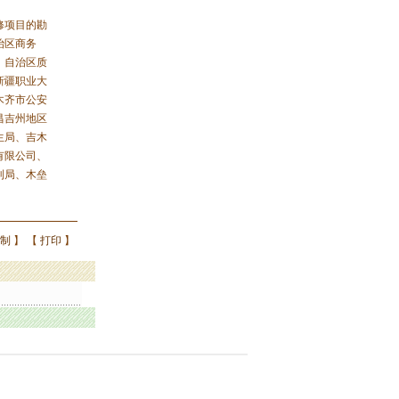
修项目的勘
治区商务
、自治区质
新疆职业大
木齐市公安
昌吉州地区
生局、吉木
有限公司、
利局、木垒
制
】 【
打印
】